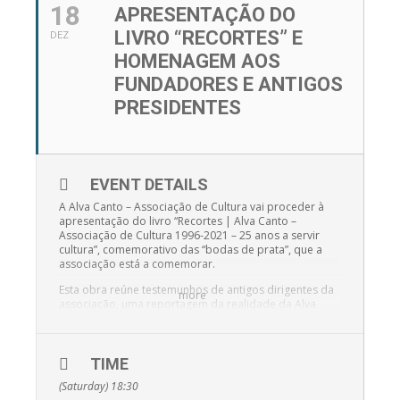
18
APRESENTAÇÃO DO
LIVRO “RECORTES” E
DEZ
HOMENAGEM AOS
FUNDADORES E ANTIGOS
PRESIDENTES
EVENT DETAILS
A Alva Canto – Associação de Cultura vai proceder à
apresentação do livro “Recortes | Alva Canto –
Associação de Cultura 1996-2021 – 25 anos a servir
cultura”, comemorativo das “bodas de prata”, que a
associação está a comemorar.
Esta obra reúne testemunhos de antigos dirigentes da
more
associação, uma reportagem da realidade da Alva
Canto hoje em dia, e um compêndio de conteúdos
publicados no jornal “O Alvaiazerense”, ao longo dos
últimos 25 anos, sendo ainda acompanhada de um
DVD de um concerto do Coral Alva Canto, com
TIME
orquestra, gravado em 2017 na Igreja Matriz de
(Saturday) 18:30
Alvaiázere.